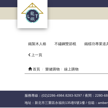
鐵製木人樁
不鏽鋼雙節棍
鐵檔功專業道
上一頁
首頁
樂健購物
線上購物
服務專線：(02)2286-4984.8283-9297 / 夜間：2280-684
地址：新北市三重區永福街135巷5號1樓 / 信箱：amberwu@h