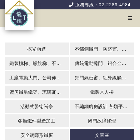
服務專線：02-2286-4984
採光雨遮
不鏽鋼鐵門、防盜窗、花架、硫化銅門
鐵製樓梯、螺旋梯、不銹鋼扶手、欄杆
傳統電動捲門、鋁合金快速捲門
工廠電動大門、公司伸縮大門、伸縮門系列
鋁門氣密窗、紅外線觸控式自動玻璃門
廠房鐵厝鐵架、琉璃瓦牆板組合屋、屋頂防漏無壁式雨棚、矽酸鋁板輕鋼室內隔間
鐵製木人樁
活動式警衛崗亭
不鏽鋼廚房設計 各類平台施工
各類鐵件製造加工
捲門故障修理
安全網隱形鐵窗
文章區