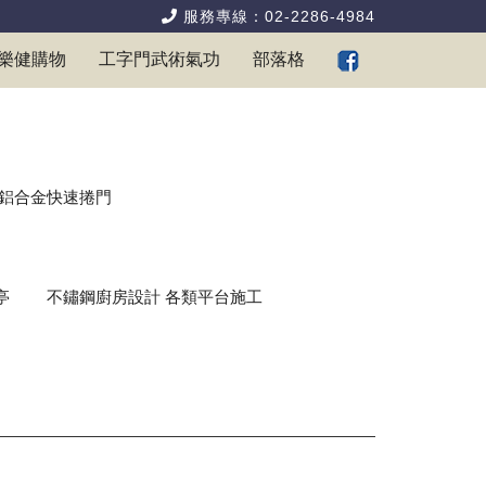
服務專線：02-2286-4984
樂健購物
工字門武術氣功
部落格
鋁合金快速捲門
亭
不鏽鋼廚房設計 各類平台施工