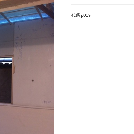
代碼
p019