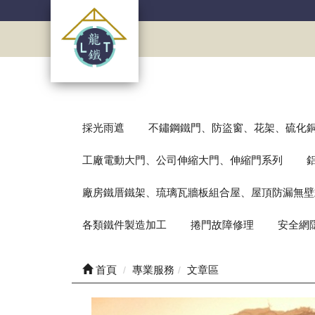
採光雨遮
不鏽鋼鐵門、防盜窗、花架、硫化
工廠電動大門、公司伸縮大門、伸縮門系列
廠房鐵厝鐵架、琉璃瓦牆板組合屋、屋頂防漏無壁
各類鐵件製造加工
捲門故障修理
安全網
首頁
專業服務
文章區