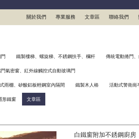
關於我們
專業服務
文章區
聯絡我們
銅門
鐵製樓梯、螺旋梯、不銹鋼扶手、欄杆
傳統電動捲門、
鋁門氣密窗、紅外線觸控式自動玻璃門
式雨棚、矽酸鋁板輕鋼室內隔間
鐵製木人樁
活動式警衛崗
隱形鐵窗
文章區
白鐵窗附加不銹鋼廚房