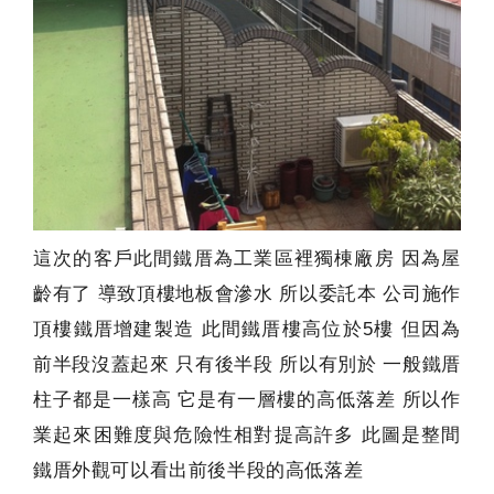
這次的客戶此間鐵厝為工業區裡獨棟廠房 因為屋
齡有了 導致頂樓地板會滲水 所以委託本 公司施作
頂樓鐵厝增建製造 此間鐵厝樓高位於5樓 但因為
前半段沒蓋起來 只有後半段 所以有別於 一般鐵厝
柱子都是一樣高 它是有一層樓的高低落差 所以作
業起來困難度與危險性相對提高許多 此圖是整間
鐵厝外觀可以看出前後半段的高低落差