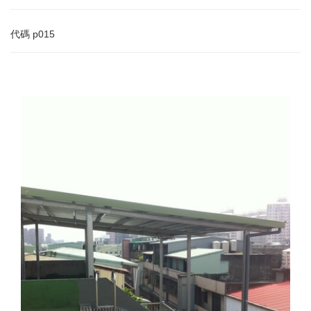
代碼
p015