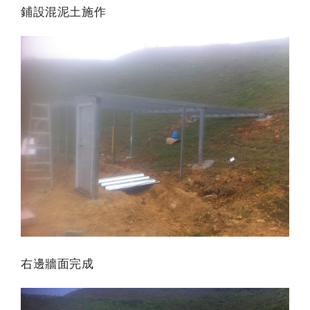
鋪設混泥土施作
右邊牆面完成