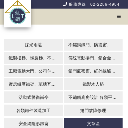
服務專線：02-2286-4984
採光雨遮
不鏽鋼鐵門、防盜窗、花架、硫化銅門
鐵製樓梯、螺旋梯、不銹鋼扶手、欄杆
傳統電動捲門、鋁合金快速捲門
工廠電動大門、公司伸縮大門、伸縮門系列
鋁門氣密窗、紅外線觸控式自動玻璃門
廠房鐵厝鐵架、琉璃瓦牆板組合屋、屋頂防漏無壁式雨棚、矽酸鋁板輕鋼室內隔間
鐵製木人樁
活動式警衛崗亭
不鏽鋼廚房設計 各類平台施工
各類鐵件製造加工
捲門故障修理
安全網隱形鐵窗
文章區