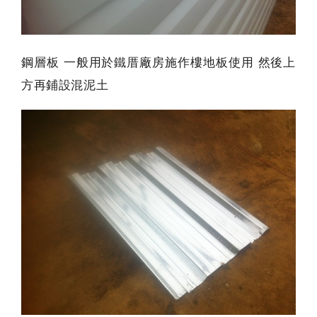
鋼層板 一般用於鐵厝廠房施作樓地板使用 然後上
方再鋪設混泥土