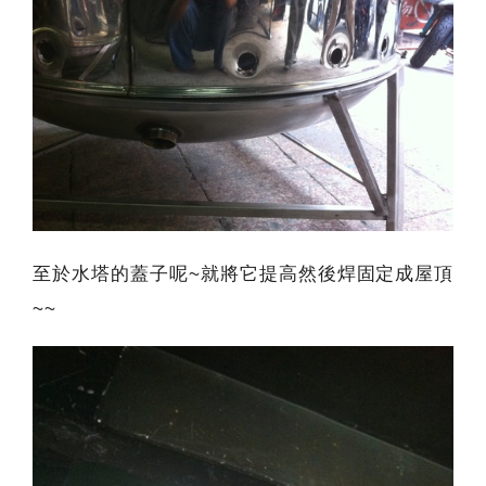
至於水塔的蓋子呢~就將它提高然後焊固定成屋頂
~~