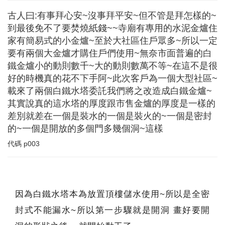
古人曰:有事拜心安~沒事拜平安~但不管是拜怎樣的~
到最後免不了要焚燒紙錢~~寺廟有專用的水泥金爐住
家有簡易式的小金爐~至於大社區住戶眾多~所以一定
要有兩個大金爐才購住戶們使用~無奈市面普遍的白
鐵金爐小的動則數千~大的動則數萬不等~在這不是很
好的時機真的花不下手阿~此次客戶為一個大型社區~
載來了兩個白鐵水塔委託我們將之改造成白鐵金爐~
其實說真的這水塔的厚度跟市售金爐的厚度是一樣的
差別就差在一個是裝水的一個是裝火的~一個是密封
的~一個是開放的多個門多幾個洞~這樣
代碼
p003
因為白鐵水塔本為放置頂樓儲水使用~所以是全密
封式不能漏水~所以第一步驟就是開洞 畫好要開