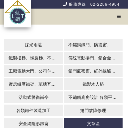
服務專線：02-2286-4984
採光雨遮
不鏽鋼鐵門、防盜窗、花架、硫化銅門
鐵製樓梯、螺旋梯、不銹鋼扶手、欄杆
傳統電動捲門、鋁合金快速捲門
工廠電動大門、公司伸縮大門、伸縮門系列
鋁門氣密窗、紅外線觸控式自動玻璃門
廠房鐵厝鐵架、琉璃瓦牆板組合屋、屋頂防漏無壁式雨棚、矽酸鋁板輕鋼室內隔間
鐵製木人樁
活動式警衛崗亭
不鏽鋼廚房設計 各類平台施工
各類鐵件製造加工
捲門故障修理
安全網隱形鐵窗
文章區