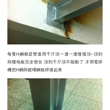
每隻H鋼都是雙邊用千斤頂一邊一邊慢慢頂~頂到
與樓地板完全密合 頂到千斤頂不能動了 才用電焊
機把H鋼與鍍唖鋼板焊接起來