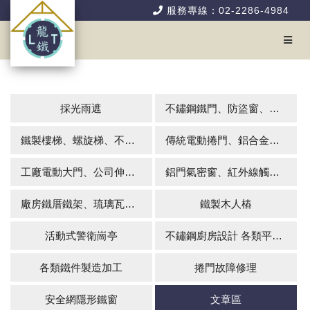
服務專線：02-2286-4984
採光雨遮
不鏽鋼鐵門、防盜窗、花架、硫化銅門
鐵製樓梯、螺旋梯、不銹鋼扶手、欄杆
傳統電動捲門、鋁合金快速捲門
工廠電動大門、公司伸縮大門、伸縮門系列
鋁門氣密窗、紅外線觸控式自動玻璃門
廠房鐵厝鐵架、琉璃瓦牆板組合屋、屋頂防漏無壁式雨棚、矽酸鋁板輕鋼室內隔間
鐵製木人樁
活動式警衛崗亭
不鏽鋼廚房設計 各類平台施工
各類鐵件製造加工
捲門故障修理
安全網隱形鐵窗
文章區