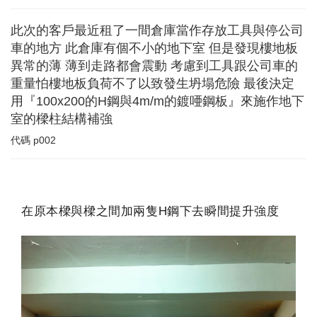
此次的客戶最近租了一間倉庫當作存放工具與停公司
車的地方 此倉庫有個不小的地下室 但是發現樓地板
異常的薄 薄到走路都會震動 考慮到工具跟公司車的
重量怕樓地板負荷不了以致發生坍塌危險 最後決定
用『100x200的H鋼與4m/m的鍍唖鋼板』來施作地下
室的樑柱結構補強
代碼
p002
在原本樑與樑之間加兩隻H鋼下去瞬間提升強度