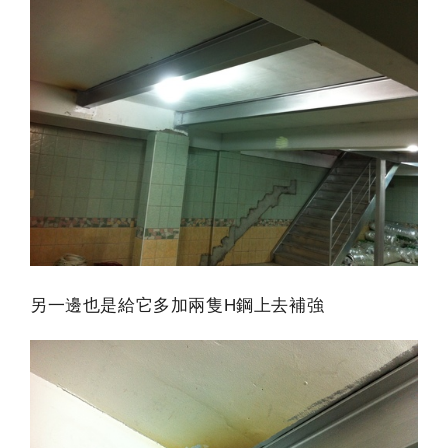
另一邊也是給它多加兩隻H鋼上去補強