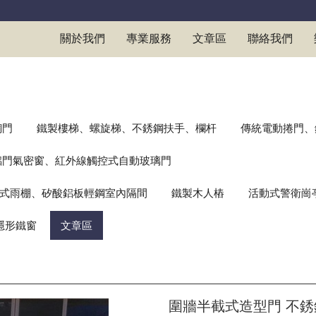
關於我們
專業服務
文章區
聯絡我們
銅門
鐵製樓梯、螺旋梯、不銹鋼扶手、欄杆
傳統電動捲門、
鋁門氣密窗、紅外線觸控式自動玻璃門
式雨棚、矽酸鋁板輕鋼室內隔間
鐵製木人樁
活動式警衛崗
隱形鐵窗
文章區
圍牆半截式造型門 不銹