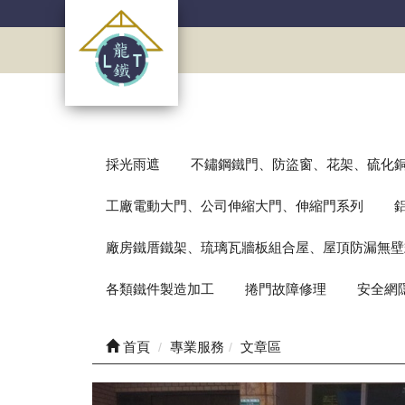
採光雨遮
不鏽鋼鐵門、防盜窗、花架、硫化
工廠電動大門、公司伸縮大門、伸縮門系列
廠房鐵厝鐵架、琉璃瓦牆板組合屋、屋頂防漏無壁
各類鐵件製造加工
捲門故障修理
安全網
首頁
專業服務
文章區