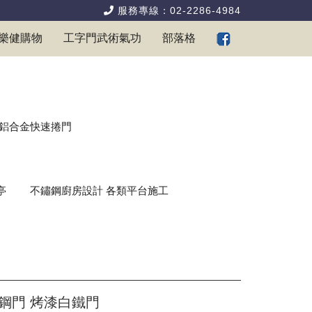
服務專線：02-2286-4984
樂健購物
工字門武術氣功
部落格
鋁合金快速捲門
亭
不鏽鋼廚房設計 各類平台施工
鋼門 烤漆白鐵門